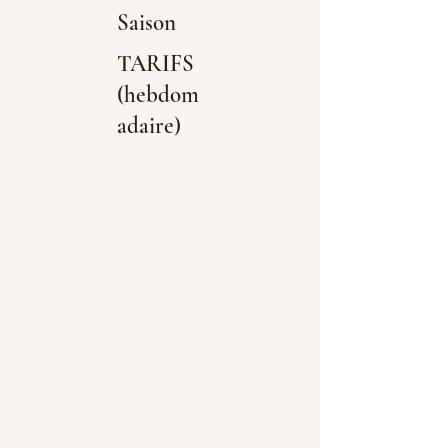
Saison
TARIFS
(hebdom
adaire)
1 - 17 Decembre
€ 1.516
17 Decembre - 1 Janvier
€ 1.996
1 Janvier - 3 Février
€ 1.516
4 Février - 4 Mars
€ 1.812
4 Mars - 1 Avril
€ 3.289
1 Avril - 22 Avril
€ 1.812
22 Avril - 1 Juillet
€ 3.289
1 Juillet - 14 Juillet
14 Juillet - 26 Aout
Septembre