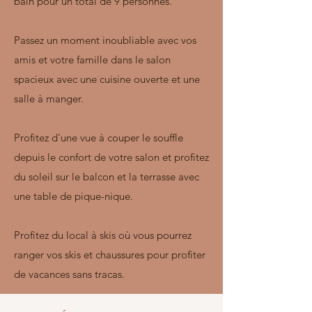
bain pour un total de 9 personnes.
Passez un moment inoubliable avec vos
amis et votre famille dans le salon
spacieux avec une cuisine ouverte et une
salle à manger.
Profitez d'une vue à couper le souffle
depuis le confort de votre salon et profitez
du soleil sur le balcon et la terrasse avec
une table de pique-nique.
Profitez du local à skis où vous pourrez
ranger vos skis et chaussures pour profiter
de vacances sans tracas.